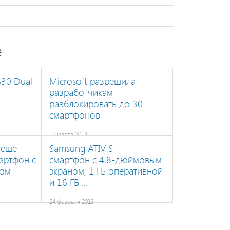
е
630 Dual
Microsoft разрешила
разработчикам
разблокировать до 30
смартфонов
17 марта 2014
 ещё
Samsung ATIV S —
артфон с
смартфон с 4,8-дюймовым
ном
экраном, 1 ГБ оперативной
и 16 ГБ ...
24 февраля 2013