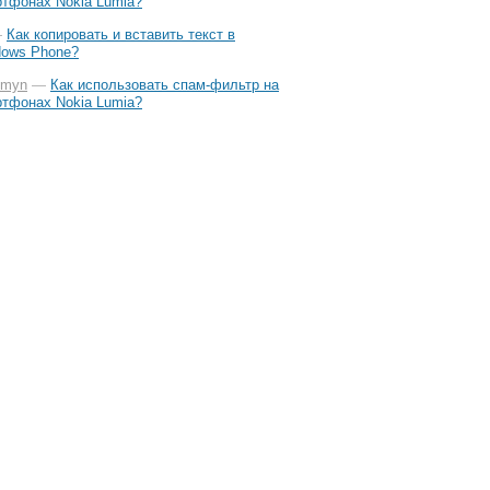
тфонах Nokia Lumia?
—
Как копировать и вставить текст в
dows Phone?
imyn
—
Как использовать спам-фильтр на
тфонах Nokia Lumia?