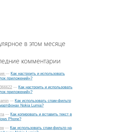
улярное в этом месяце
ледние комментарии
ния
—
Как настроить и использовать
лок приложений»?
e366622
—
Как настроить и использовать
лок приложений»?
amin
—
Как использовать спам-фильтр
мартфонах Nokia Lumia?
та
—
Как копировать и вставить текст в
dows Phone?
ew
—
Как использовать спам-фильтр на