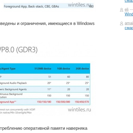
смар
eli
Win
иведены и ограничения, имеющиеся в Windows
ama
смар
отреблению оперативной памяти наверняка