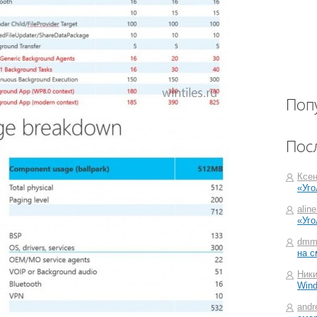
Поп
Пос
Ксе
«Уго
alin
«Уго
dmm
на с
Ники
Win
andr